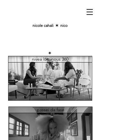
nicole cahali
✶
nico
✶
nivea luminous 360
passei da fase