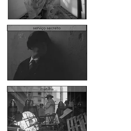
serviço secreto
matilha