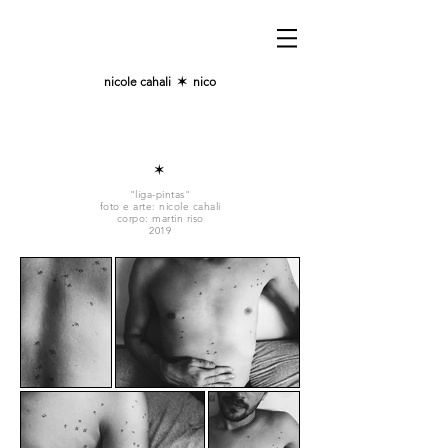
nicole cahali
✶
nico
✶
"liga-pintas"
foto e arte: nicole cahali
corpo: martin riso
2019