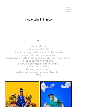
nicole cahali
✶
nico
✶
daki fim de ano
produtora: doma02
direção: rodrigo ladeira e fabio lamounier
direção de arte: ana requião
assistência de arte e produção de objeto: nicole cahali
produção: murillo mahnic
assist. de produção: luanna leonis
gaffer: tim sanches
beauty: amanda pris
stylists: anuro anuro e cacau francisco
2021